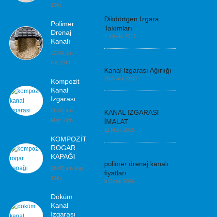
13th
Dikdörtgen Izgara
Polimer
Takımları
Drenaj
1 Mayıs 2017
Kanalı
02:04 am
Nis 27th
Kanal Izgarası Ağırlığı
20 Aralık 2017
Kompozit
Kanal
Izgarası
08:05 am
KANAL IZGARASI
May 19th
İMALAT
11 Mart 2025
KOMPOZİT
ROGAR
KAPAĞI
polimer drenaj kanalı
08:05 am May
fiyatları
15th
9 Ocak 2026
Döküm
Kanal
Izgarası