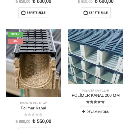
₺
600,00
₺
600,00
₺
650,00
₺
650,00
SEPETE EKLE
SEPETE EKLE
SICAK
-8%
POLİMER KANALLAR
POLİMER KANAL 200 MM
POLİMER KANALLAR
5.00
5 üzerinden
Polimer Kanal
DEVAMINI OKU
0
5 üzerinden
₺
550,00
₺
600,00