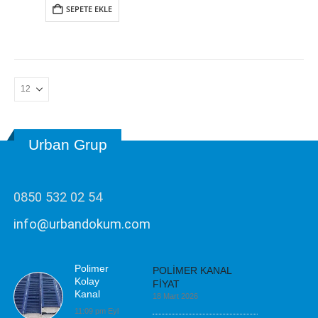
SEPETE EKLE
Urban Grup
0850 532 02 54
info@urbandokum.com
Polimer
POLİMER KANAL
Kolay
FİYAT
Kanal
18 Mart 2026
11:09 pm Eyl