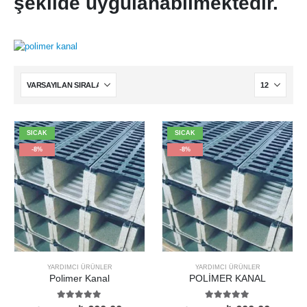
şekilde uygulanabilmektedir.
SICAK
SICAK
-8%
-8%
YARDIMCI ÜRÜNLER
YARDIMCI ÜRÜNLER
Polimer Kanal
POLİMER KANAL
5.00
5 üzerinden
5.00
5 üzerinden