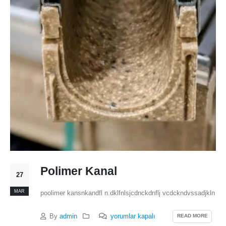
Polimer Kanal
27
MAR
poolimer kansnkandfl n.dklfnlsjcdnckdnflj vcdckndvssadjkln
READ MORE
By
admin
yorumlar kapalı