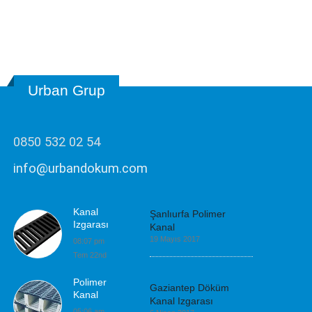
Urban Grup
0850 532 02 54
info@urbandokum.com
Kanal
Şanlıurfa Polimer
Izgarası
Kanal
19 Mayıs 2017
08:07 pm
Tem 22nd
Polimer
Gaziantep Döküm
Kanal
Kanal Izgarası
05:06 am