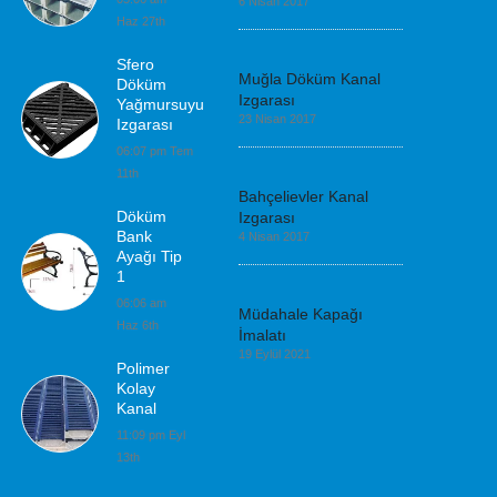
6 Nisan 2017
Haz 27th
Sfero
Muğla Döküm Kanal
Döküm
Izgarası
Yağmursuyu
23 Nisan 2017
Izgarası
06:07 pm Tem
11th
Bahçelievler Kanal
Döküm
Izgarası
Bank
4 Nisan 2017
Ayağı Tip
1
06:06 am
Müdahale Kapağı
Haz 6th
İmalatı
19 Eylül 2021
Polimer
Kolay
Kanal
11:09 pm Eyl
13th