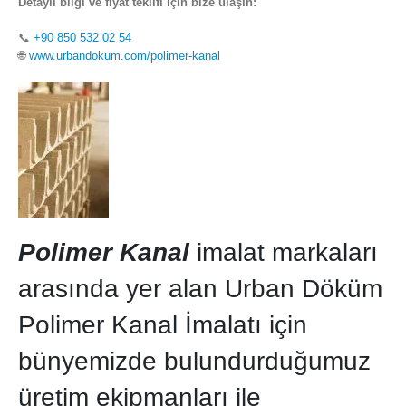
Detaylı bilgi ve fiyat teklifi için bize ulaşın:
📞
+90 850 532 02 54
🌐
www.urbandokum.com/polimer-kanal
Polimer Kanal
imalat markaları
arasında yer alan Urban Döküm
Polimer Kanal İmalatı için
bünyemizde bulundurduğumuz
üretim ekipmanları ile