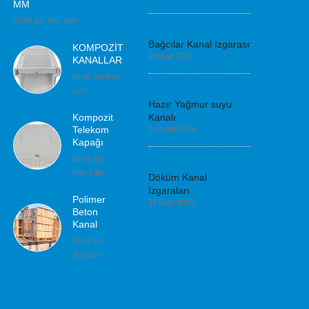
MM
07:07 pm Tem 10th
Bağcılar Kanal Izgarası
KOMPOZİT
4 Nisan 2017
KANALLAR
06:05 am May
31st
Hazır Yağmur suyu
Kompozit
Kanalı
Telekom
21 Aralık 2024
Kapağı
06:05 am
May 18th
Döküm Kanal
Izgaraları
Polimer
20 Ekim 2023
Beton
Kanal
11:12 am
Ara 12th