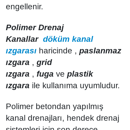
engellenir.
Polimer Drenaj
Kanallar
döküm kanal
ızgarası
haricinde ,
paslanmaz
ızgara
,
grid
ızgara
,
fuga
ve
plastik
ızgara
ile kullanıma uyumludur.
Polimer betondan yapılmış
kanal drenajları, hendek drenaj
sistemleri için son derece