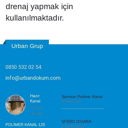
drenaj yapmak için
kullanılmaktadır.
Urban Grup
0850 532 02 54
info@urbandokum.com
Hazır
Samsun Polimer Kanal
Kanal
30 Mayıs 2017
11:07 pm
Tem 16th
SFERO IZGARA
POLİMER KANAL 125
9 Temmuz 2022